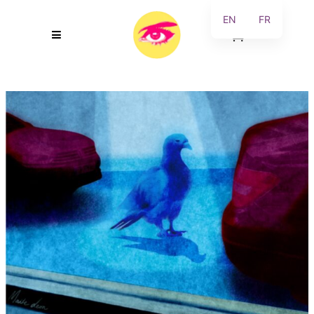
EN
FR
0