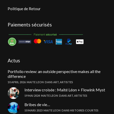
Politique de Retour
Paiements sécurisés
Actus
Portfolio review: an outside perspective makes all the
difference
10 APRIL 2026
MAITE LEON
DANS
ART
,
ARTISTES
Interview croisée : Maité Léon + Flowink Myst
19 MAI 2024
MAITE LEON
DANS
ART
,
ARTISTES
Bribes de vie…
10 MARS 2023
MAITE LEON
DANS
HISTOIRES COURTES