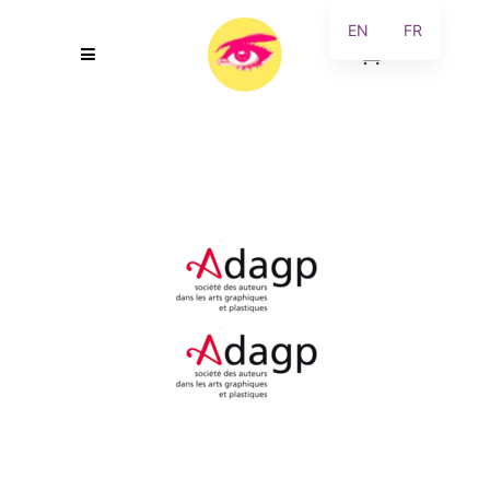
EN
FR
0