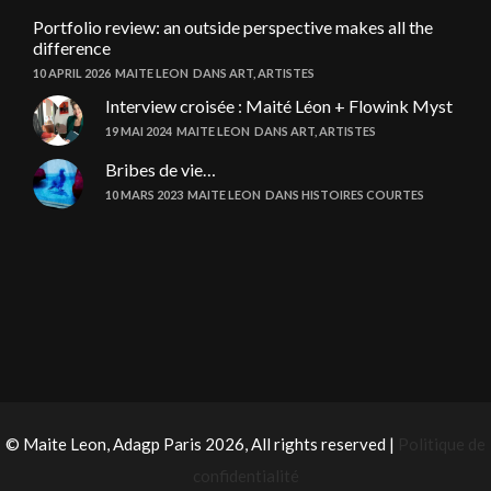
Portfolio review: an outside perspective makes all the
difference
10 APRIL 2026
MAITE LEON
DANS
ART
,
ARTISTES
Interview croisée : Maité Léon + Flowink Myst
19 MAI 2024
MAITE LEON
DANS
ART
,
ARTISTES
Bribes de vie…
10 MARS 2023
MAITE LEON
DANS
HISTOIRES COURTES
© Maite Leon, Adagp Paris 2026, All rights reserved |
Politique de
confidentialité