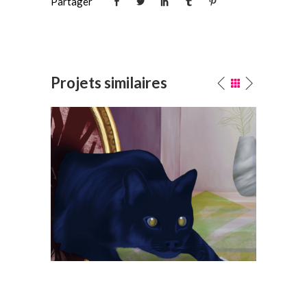
Partager
Projets similaires
Maite
LÖK ZINE #17
Édition