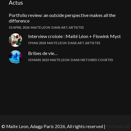
Actus
Portfolio review: an outside perspective makes all the
difference
10 APRIL 2026
MAITE LEON
DANS
ART
,
ARTISTES
Interview croisée : Maité Léon + Flowink Myst
19 MAI 2024
MAITE LEON
DANS
ART
,
ARTISTES
Bribes de vie…
10 MARS 2023
MAITE LEON
DANS
HISTOIRES COURTES
© Maite Leon, Adagp Paris 2026, All rights reserved |
Politique de