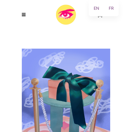
EN
FR
0