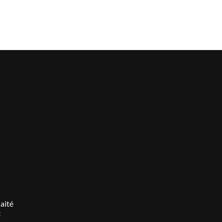
aité
t