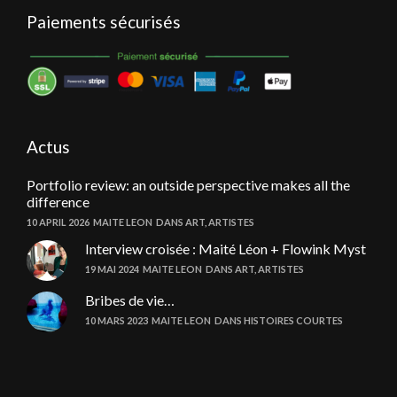
Paiements sécurisés
Actus
Portfolio review: an outside perspective makes all the
difference
10 APRIL 2026
MAITE LEON
DANS
ART
,
ARTISTES
Interview croisée : Maité Léon + Flowink Myst
19 MAI 2024
MAITE LEON
DANS
ART
,
ARTISTES
Bribes de vie…
10 MARS 2023
MAITE LEON
DANS
HISTOIRES COURTES