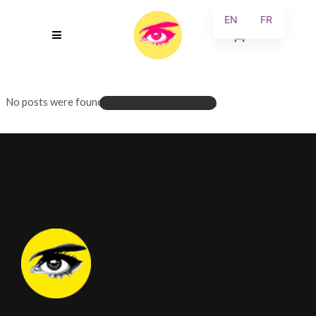
EN
FR
0
No posts were found.
LOADING NEW POSTS...