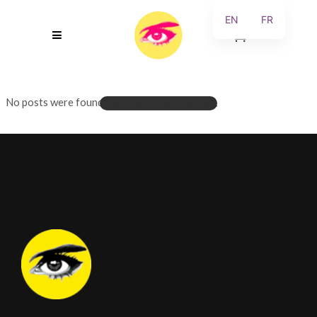
EN
FR
0
No posts were found.
LOADING NEW POSTS...