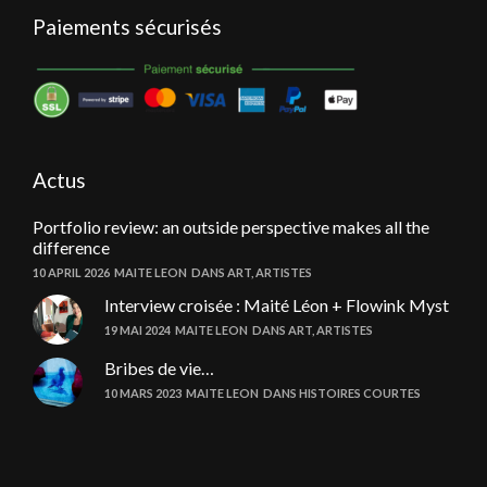
Paiements sécurisés
Actus
Portfolio review: an outside perspective makes all the
difference
10 APRIL 2026
MAITE LEON
DANS
ART
,
ARTISTES
Interview croisée : Maité Léon + Flowink Myst
19 MAI 2024
MAITE LEON
DANS
ART
,
ARTISTES
Bribes de vie…
10 MARS 2023
MAITE LEON
DANS
HISTOIRES COURTES