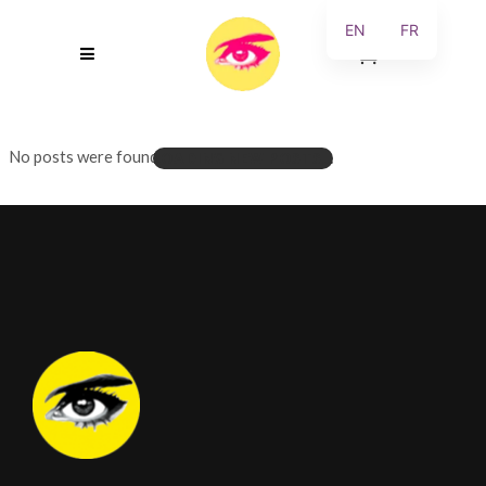
EN
FR
0
No posts were found.
LOADING NEW POSTS...