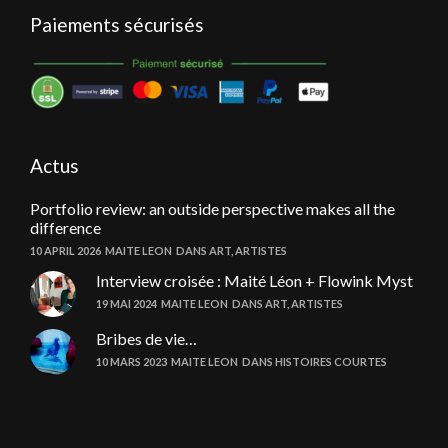
Paiements sécurisés
Actus
Portfolio review: an outside perspective makes all the
difference
10 APRIL 2026
MAITE LEON
DANS
ART
,
ARTISTES
Interview croisée : Maité Léon + Flowink Myst
19 MAI 2024
MAITE LEON
DANS
ART
,
ARTISTES
Bribes de vie…
10 MARS 2023
MAITE LEON
DANS
HISTOIRES COURTES