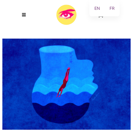
EN
FR
0