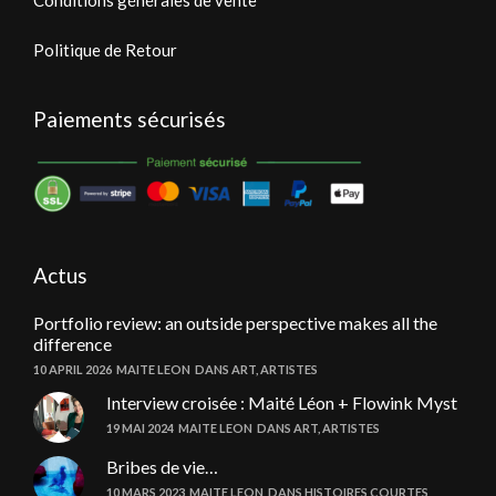
Politique de Retour
Paiements sécurisés
Actus
Portfolio review: an outside perspective makes all the
difference
10 APRIL 2026
MAITE LEON
DANS
ART
,
ARTISTES
Interview croisée : Maité Léon + Flowink Myst
19 MAI 2024
MAITE LEON
DANS
ART
,
ARTISTES
Bribes de vie…
10 MARS 2023
MAITE LEON
DANS
HISTOIRES COURTES